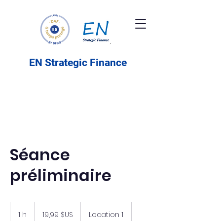
EN Strategic Finance
Séance
préliminaire
19,99
dollars
1 h
1
19,99 $US
Location 1
des