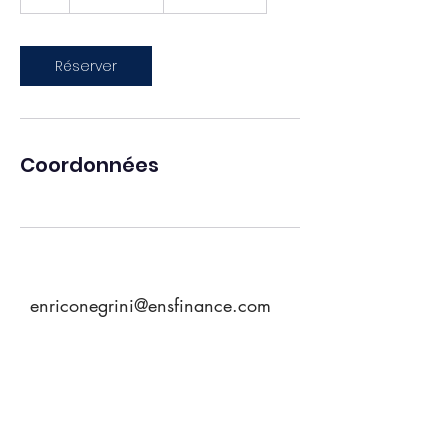
États-
Unis
Réserver
Coordonnées
enriconegrini@ensfinance.com
Tél.
06 99 92 17 11